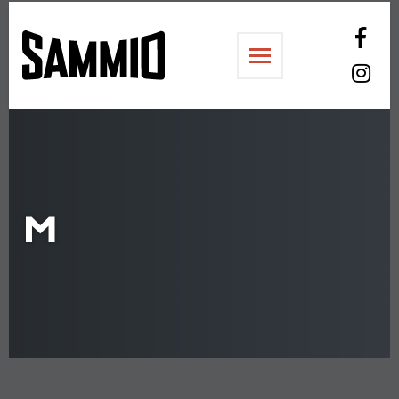
Sammiosali
M