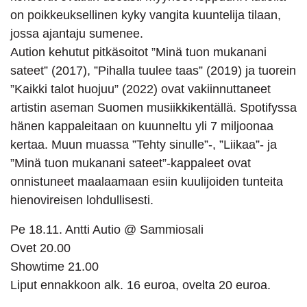
on poikkeuksellinen kyky vangita kuuntelija tilaan,
jossa ajantaju sumenee.
Aution kehutut pitkäsoitot ”Minä tuon mukanani
sateet” (2017), ”Pihalla tuulee taas” (2019) ja tuorein
”Kaikki talot huojuu” (2022) ovat vakiinnuttaneet
artistin aseman Suomen musiikkikentällä. Spotifyssa
hänen kappaleitaan on kuunneltu yli 7 miljoonaa
kertaa. Muun muassa ”Tehty sinulle”-, ”Liikaa”- ja
”Minä tuon mukanani sateet”-kappaleet ovat
onnistuneet maalaamaan esiin kuulijoiden tunteita
hienovireisen lohdullisesti.
Pe 18.11. Antti Autio @ Sammiosali
Ovet 20.00
Showtime 21.00
Liput ennakkoon alk. 16 euroa, ovelta 20 euroa.