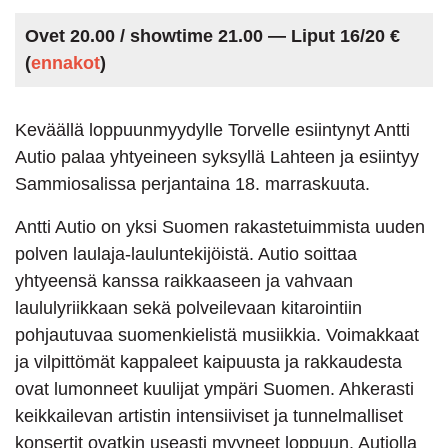
Ovet 20.00 / showtime 21.00 — Liput 16/20 €
(
ennakot
)
Keväällä loppuunmyydylle Torvelle esiintynyt Antti
Autio palaa yhtyeineen syksyllä Lahteen ja esiintyy
Sammiosalissa perjantaina 18. marraskuuta.
Antti Autio on yksi Suomen rakastetuimmista uuden
polven laulaja-lauluntekijöistä. Autio soittaa
yhtyeensä kanssa raikkaaseen ja vahvaan
laululyriikkaan sekä polveilevaan kitarointiin
pohjautuvaa suomenkielistä musiikkia. Voimakkaat
ja vilpittömät kappaleet kaipuusta ja rakkaudesta
ovat lumonneet kuulijat ympäri Suomen. Ahkerasti
keikkailevan artistin intensiiviset ja tunnelmalliset
konsertit ovatkin useasti myyneet loppuun. Autiolla