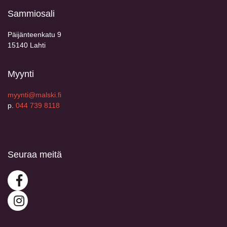
Sammiosali
Päijänteenkatu 9
15140 Lahti
Myynti
myynti@malski.fi
p.
044 739 8118
Seuraa meitä